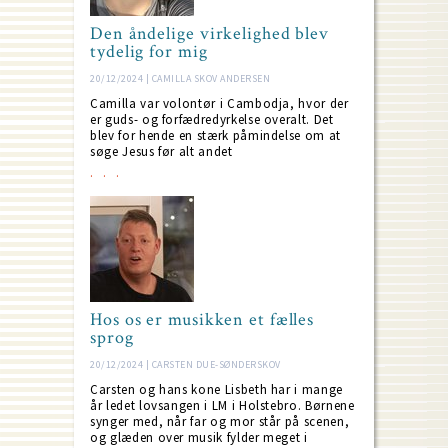
Den åndelige virkelighed blev
tydelig for mig
20/12/2024 | CAMILLA SKOV ANDERSEN
Camilla var volontør i Cambodja, hvor der
er guds- og forfædredyrkelse overalt. Det
blev for hende en stærk påmindelse om at
søge Jesus før alt andet
Hos os er musikken et fælles
sprog
20/12/2024 | CARSTEN DUE-SØNDERSKOV
Carsten og hans kone Lisbeth har i mange
år ledet lovsangen i LM i Holstebro. Børnene
synger med, når far og mor står på scenen,
og glæden over musik fylder meget i