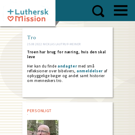
Skip
to
main
content
Tro
25.08.2022 NICKLAS LAUTRUP-MEINER
Troen har brug for næring, hvis den skal
leve
Her kan du finde
andagter
med små
refleksioner over bibelvers,
anmeldelser
af
opbyggelige bøger og andet samt historier
om menneskers tro.
PERSONLIGT