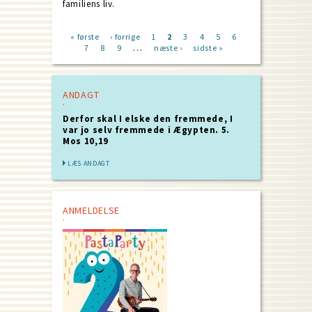
familiens liv.
First
« første
Previous
‹ forrige
Page
1
Current
2
Page
3
Page
4
Page
5
Page
6
Page
…
page
7
Page
8
page
Page
9
Next
næste ›
page
Last
sidste »
Pagination
page
page
ANDAGT
Derfor skal I elske den fremmede, I
var jo selv fremmede i Ægypten. 5.
Mos 10,19
LÆS ANDAGT
ANMELDELSE