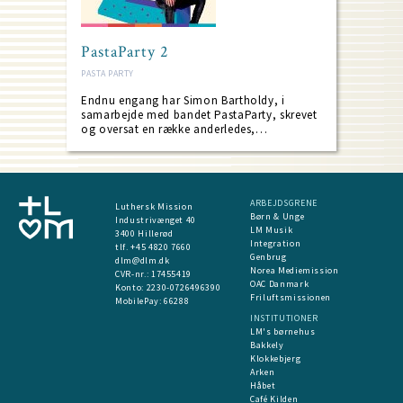
PastaParty 2
PASTA PARTY
Endnu engang har Simon Bartholdy, i
samarbejde med bandet PastaParty, skrevet
og oversat en række anderledes,…
ARBEJDSGRENE
Luthersk Mission
Børn & Unge
Industrivænget 40
LM Musik
3400 Hillerød
Integration
tlf. +45 4820 7660
Genbrug
dlm@dlm.dk
Norea Mediemission
CVR-nr.: 17455419
OAC Danmark
​Konto:
2230-0726496390
Friluftsmissionen
MobilePay:
66288
INSTITUTIONER
LM's børnehus
Bakkely
Klokkebjerg
Arken
Håbet
Café Kilden