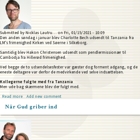
Fjendeskoven
Submitted by
Nicklas Lautru…
on
Fri, 01/15/2021 - 10:09
Den anden søndag i januar blev Charlotte Bech udsendt til Tanzania fra
LM’s frimenighed Kirken ved Søerne i Silkeborg.
Samtidig blev Hakon Christensen udsendt som pendlermissionær til
Cambodja fra Hillerød frimenighed.
Ved begge de to udsendelsesfester var gæster dog forment adgang, og de
eneste deltagere var derfor de medvirkende ved selve indsættelsen.
Kollegerne fulgte med fra Tanzania
Men ude bag skærmene blev der fulgt med.
Read more
about
Add new comment
Missionærindvielser
Når Gud griber ind
blev
internationale
events