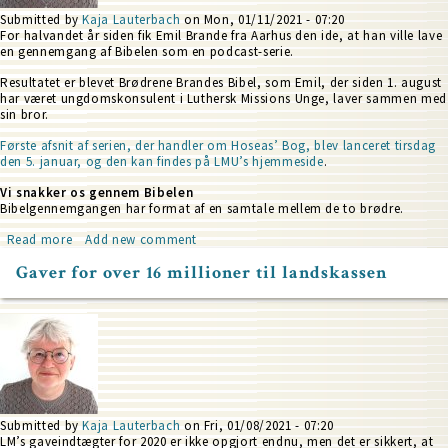
Submitted by
Kaja Lauterbach
on
Mon, 01/11/2021 - 07:20
For halvandet år siden fik Emil Brande fra Aarhus den ide, at han ville lave
en gennemgang af Bibelen som en podcast-serie.
Resultatet er blevet Brødrene Brandes Bibel, som Emil, der siden 1. august
har været ungdomskonsulent i Luthersk Missions Unge, laver sammen med
sin bror.
Første afsnit af serien, der handler om Hoseas’ Bog, blev lanceret tirsdag
den 5. januar, og den kan findes på LMU’s hjemmeside
.
Vi snakker os gennem Bibelen
Bibelgennemgangen har format af en samtale mellem de to brødre.
Read more
about
Add new comment
To
Gaver for over 16 millioner til landskassen
brødre
snakker
sig
gennem
Bibelen
Submitted by
Kaja Lauterbach
on
Fri, 01/08/2021 - 07:20
LM’s gaveindtægter for 2020 er ikke opgjort endnu, men det er sikkert, at