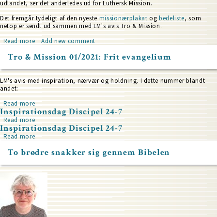
udlandet, ser det anderledes ud for Luthersk Mission.
Det fremgår tydeligt af den nyeste
missionærplakat
og
bedeliste
, som
netop er sendt ud sammen med LM's avis Tro & Mission.
Read more
about
Add new comment
Mange
Tro & Mission 01/2021: Frit evangelium
nye
LM-
missionærer
på
LM's avis med inspiration, nærvær og holdning. I dette nummer blandt
plakaten
andet:
i
2021
Read more
about
Inspirationsdag Discipel 24-7
Tro
&
Read more
about
Inspirationsdag Discipel 24-7
Mission
Inspirationsdag
01/2021:
Discipel
Read more
about
Frit
24-
Inspirationsdag
evangelium
To brødre snakker sig gennem Bibelen
7
Discipel
24-
7