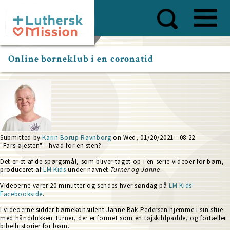
Skip
to
main
content
Online børneklub i en coronatid
Submitted by
Karin Borup Ravnborg
on
Wed, 01/20/2021 - 08:22
"Fars øjesten" - hvad for en sten?
Det er et af de spørgsmål, som bliver taget op i en serie videoer for børn,
produceret af
LM Kids
under navnet
Turner og Janne
.
Videoerne varer 20 minutter og sendes hver søndag på
LM Kids'
Facebookside
.
I videoerne sidder børnekonsulent Janne Bak-Pedersen hjemme i sin stue
med hånddukken Turner, der er formet som en tøjskildpadde, og fortæller
bibelhistorier for børn.