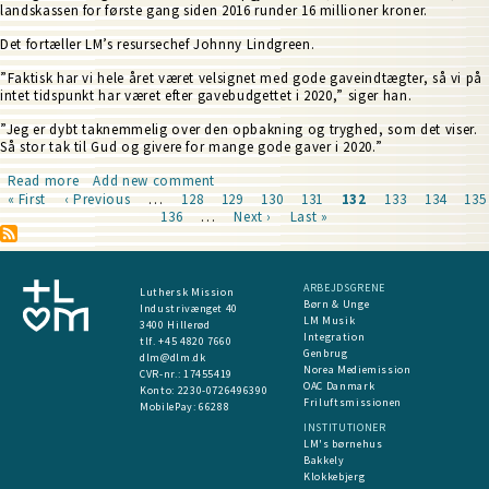
landskassen for første gang siden 2016 runder 16 millioner kroner.
Det fortæller LM’s resursechef Johnny Lindgreen.
”Faktisk har vi hele året været velsignet med gode gaveindtægter, så vi på
intet tidspunkt har været efter gavebudgettet i 2020,” siger han.
”Jeg er dybt taknemmelig over den opbakning og tryghed, som det viser.
Så stor tak til Gud og givere for mange gode gaver i 2020.”
Read more
about
Add new comment
First
« First
Previous
‹ Previous
Gaver
…
Page
128
Page
129
Page
130
Page
131
Current
132
Page
133
Page
134
Pag
135
page
page
for
Page
136
…
Next
Next ›
Last
Last »
page
Pagination
over
page
page
16
millioner
til
ARBEJDSGRENE
Luthersk Mission
landskassen
Børn & Unge
Industrivænget 40
LM Musik
3400 Hillerød
Integration
tlf. +45 4820 7660
Genbrug
dlm@dlm.dk
Norea Mediemission
CVR-nr.: 17455419
OAC Danmark
​Konto:
2230-0726496390
Friluftsmissionen
MobilePay:
66288
INSTITUTIONER
LM's børnehus
Bakkely
Klokkebjerg