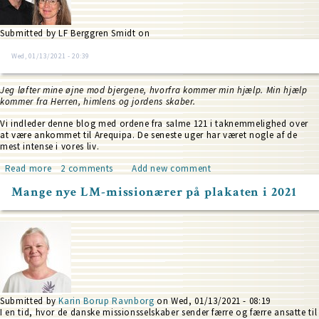
Submitted by
LF Berggren Smidt
on
Wed, 01/13/2021 - 20:39
Jeg løfter mine øjne mod bjergene, hvorfra kommer min hjælp. Min hjælp
kommer fra Herren, himlens og jordens skaber.
Vi indleder denne blog med ordene fra salme 121 i taknemmelighed over
at være ankommet til Arequipa. De seneste uger har været nogle af de
mest intense i vores liv.
Read more
about
2 comments
Add new comment
Når
Mange nye LM-missionærer på plakaten i 2021
Gud
griber
ind
Submitted by
Karin Borup Ravnborg
on
Wed, 01/13/2021 - 08:19
I en tid, hvor de danske missionsselskaber sender færre og færre ansatte til