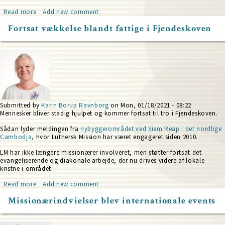
Read more
about
Add new comment
Online
Fortsat vækkelse blandt fattige i Fjendeskoven
børneklub
i
en
coronatid
Submitted by
Karin Borup Ravnborg
on
Mon, 01/18/2021 - 08:22
Mennesker bliver stadig hjulpet og kommer fortsat til tro i Fjendeskoven.
Sådan lyder meldingen fra
nybyggerområdet ved Siem Reap i det nordlige
Cambodja
, hvor Luthersk Mission har været engageret siden 2010.
LM har ikke længere missionærer involveret, men støtter fortsat det
evangeliserende og diakonale arbejde, der nu drives videre af lokale
kristne i området.
Read more
about
Add new comment
Fortsat
Missionærindvielser blev internationale events
vækkelse
blandt
fattige
i